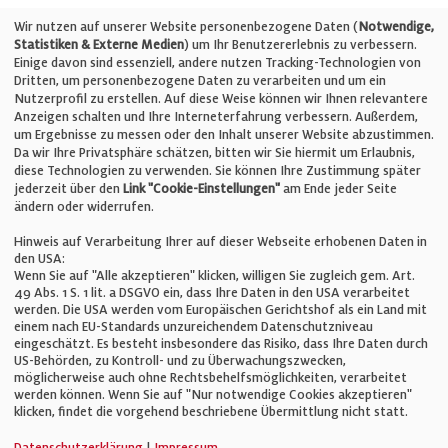
Telefon: +49 (0)711 2585563-0
Wir nutzen auf unserer Website personenbezogene Daten (
Notwendige,
Statistiken & Externe Medien
) um Ihr Benutzererlebnis zu verbessern.
Einige davon sind essenziell, andere nutzen Tracking-Technologien von
E-Mail:
info@bauelemente-bau.eu
Dritten, um personenbezogene Daten zu verarbeiten und um ein
Nutzerprofil zu erstellen. Auf diese Weise können wir Ihnen relevantere
Unternehmen
Anzeigen schalten und Ihre Interneterfahrung verbessern. Außerdem,
um Ergebnisse zu messen oder den Inhalt unserer Website abzustimmen.
Da wir Ihre Privatsphäre schätzen, bitten wir Sie hiermit um Erlaubnis,
Impressum
diese Technologien zu verwenden. Sie können Ihre Zustimmung später
jederzeit über den
Link "Cookie-Einstellungen"
am Ende jeder Seite
ändern oder widerrufen.
Datenschutz
Hinweis auf Verarbeitung Ihrer auf dieser Webseite erhobenen Daten in
den USA:
Wenn Sie auf "Alle akzeptieren" klicken, willigen Sie zugleich gem. Art.
Cookie-Einstellungen
49 Abs. 1 S. 1 lit. a DSGVO ein, dass Ihre Daten in den USA verarbeitet
werden. Die USA werden vom Europäischen Gerichtshof als ein Land mit
einem nach EU-Standards unzureichendem Datenschutzniveau
AGB
eingeschätzt. Es besteht insbesondere das Risiko, dass Ihre Daten durch
US-Behörden, zu Kontroll- und zu Überwachungszwecken,
möglicherweise auch ohne Rechtsbehelfsmöglichkeiten, verarbeitet
werden können. Wenn Sie auf "Nur notwendige Cookies akzeptieren"
klicken, findet die vorgehend beschriebene Übermittlung nicht statt.
© Verlag für Fachpublizistik GmbH
Datenschutzerklärung
|
Impressum