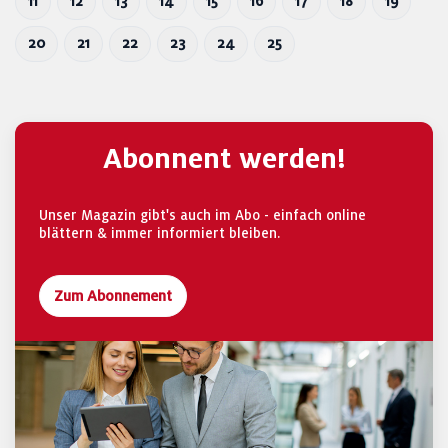
11
12
13
14
15
16
17
18
19
20
21
22
23
24
25
Abonnent werden!
Unser Magazin gibt's auch im Abo - einfach online
blättern & immer informiert bleiben.
Zum Abonnement