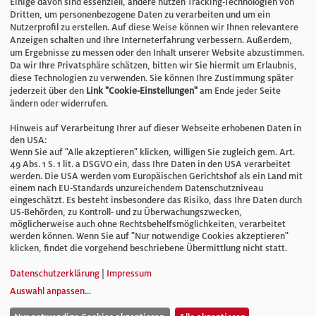
Einige davon sind essenziell, andere nutzen Tracking-Technologien von
E-Mail:
info@bauelemente-bau.eu
Dritten, um personenbezogene Daten zu verarbeiten und um ein
Nutzerprofil zu erstellen. Auf diese Weise können wir Ihnen relevantere
Unternehmen
Anzeigen schalten und Ihre Interneterfahrung verbessern. Außerdem,
um Ergebnisse zu messen oder den Inhalt unserer Website abzustimmen.
Da wir Ihre Privatsphäre schätzen, bitten wir Sie hiermit um Erlaubnis,
Impressum
diese Technologien zu verwenden. Sie können Ihre Zustimmung später
jederzeit über den
Link "Cookie-Einstellungen"
am Ende jeder Seite
ändern oder widerrufen.
Datenschutz
Hinweis auf Verarbeitung Ihrer auf dieser Webseite erhobenen Daten in
den USA:
Wenn Sie auf "Alle akzeptieren" klicken, willigen Sie zugleich gem. Art.
Cookie-Einstellungen
49 Abs. 1 S. 1 lit. a DSGVO ein, dass Ihre Daten in den USA verarbeitet
werden. Die USA werden vom Europäischen Gerichtshof als ein Land mit
einem nach EU-Standards unzureichendem Datenschutzniveau
AGB
eingeschätzt. Es besteht insbesondere das Risiko, dass Ihre Daten durch
US-Behörden, zu Kontroll- und zu Überwachungszwecken,
möglicherweise auch ohne Rechtsbehelfsmöglichkeiten, verarbeitet
werden können. Wenn Sie auf "Nur notwendige Cookies akzeptieren"
klicken, findet die vorgehend beschriebene Übermittlung nicht statt.
© Verlag für Fachpublizistik GmbH
Datenschutzerklärung
|
Impressum
Auswahl anpassen
...