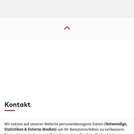
Kontakt
Telefon: +49 (0)711 2585563-0
Wir nutzen auf unserer Website personenbezogene Daten (
Notwendige,
Statistiken & Externe Medien
) um Ihr Benutzererlebnis zu verbessern.