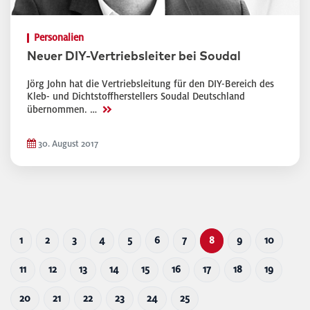
Personalien
Neuer DIY-Vertriebsleiter bei Soudal
Jörg John hat die Vertriebsleitung für den DIY-Bereich des
Kleb- und Dichtstoffherstellers Soudal Deutschland
>>
übernommen. …
30. August 2017
1
2
3
4
5
6
7
8
9
10
11
12
13
14
15
16
17
18
19
20
21
22
23
24
25