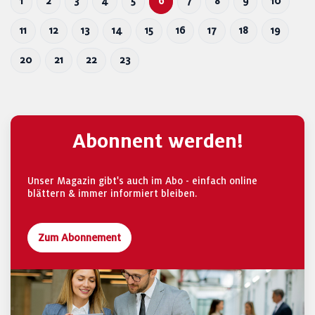
1
2
3
4
5
6
7
8
9
10
11
12
13
14
15
16
17
18
19
20
21
22
23
Abonnent werden!
Unser Magazin gibt's auch im Abo - einfach online
blättern & immer informiert bleiben.
Zum Abonnement